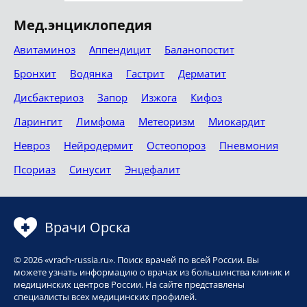
Мед.энциклопедия
Авитаминоз
Аппендицит
Баланопостит
Бронхит
Водянка
Гастрит
Дерматит
Дисбактериоз
Запор
Изжога
Кифоз
Ларингит
Лимфома
Метеоризм
Миокардит
Невроз
Нейродермит
Остеопороз
Пневмония
Псориаз
Синусит
Энцефалит
Врачи Орска
© 2026 «vrach-russia.ru». Поиск врачей по всей России. Вы
можете узнать информацию о врачах из большинства клиник и
медицинских центров России. На сайте представлены
специалисты всех медицинских профилей.