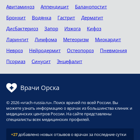
Авитаминоз
Аппендицит
Баланопостит
Бронхит
Водянка
Гастрит
Дерматит
Дисбактериоз
Запор
Изжога
Кифоз
Ларингит
Лимфома
Метеоризм
Миокардит
Невроз
Нейродермит
Остеопороз
Пневмония
Псориаз
Синусит
Энцефалит
Врачи Орска
© 2026 «vrach-russia.ru». Поиск врачей по всей России. Вы
можете узнать информацию о врачах из большинства клиник и
медицинских центров России. На сайте представлены
специалисты всех медицинских профилей.
+27
добавлено новых отзывов о врачах за последние сутки