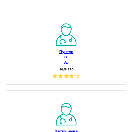
Пунтус
В.
А.
Педиатр
Петрушина