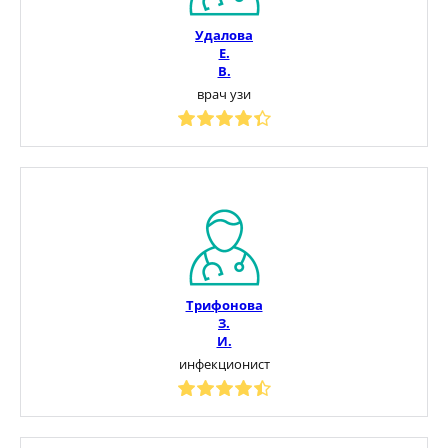
Удалова
Е.
В.
врач узи
Трифонова
З.
И.
инфекционист