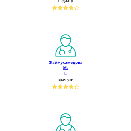
педиатр
Жаймухамедова
М.
Т.
врач узи