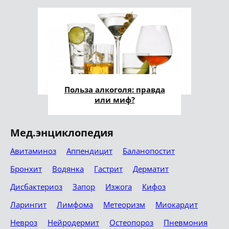
Польза алкоголя: правда
или миф?
Мед.энциклопедия
Авитаминоз
Аппендицит
Баланопостит
Бронхит
Водянка
Гастрит
Дерматит
Дисбактериоз
Запор
Изжога
Кифоз
Ларингит
Лимфома
Метеоризм
Миокардит
Невроз
Нейродермит
Остеопороз
Пневмония