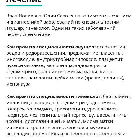
Врач Новикова Юлия Сергеевна занимается лечением
и диагностикой заболеваний по специальностям:
акушер, гинеколог. Одни из таких заболеваний
перечислены ниже.
Как врач по специальности акушер:
осложнения
родов и родоразрешения, предлежание плаценты,
многоводие, внутриутробная гипоксия, плацентит,
пузырный занос, молочница, эндометрит и
эндометриоз, сальпингит, миома матки, киста
яичника, патологии щейки матки (эрозия, полипы),
менопауза.
Как врач по специальности гинеколог:
бартолинит,
молочница (кандидоз), эндометрит, аденомиоз,
гонорея, хламидиоз, трихомониаз, уреаплазмоз,
гарднереллез, генитальный герпес, вульвовагиниты,
эрозии, дисплазии шейки матки, миома матки,
маточные кровотечения, женское и мужское
бесплодие, внематочная беременность, аменорея и