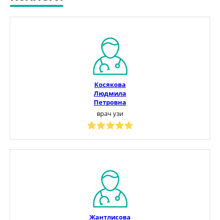
Косякова
Людмила
Петровна
врач узи
Жантлисова