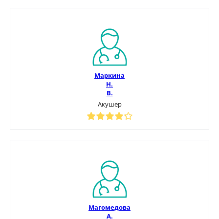
Маркина
Н.
В.
Акушер
Магомедова
А.