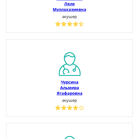
Ляля
Муллахазиевна
акушер
Чурсина
Альмира
Ягафаровна
акушер