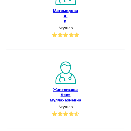
Магомедова
А.
К.
Акушер
Жантлисова
Ляля
Муллахазиевна
Акушер