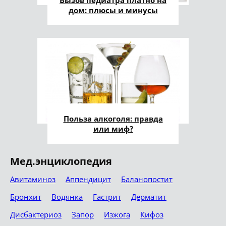
Вызов педиатра платно на
дом: плюсы и минусы
Польза алкоголя: правда
или миф?
Мед.энциклопедия
Авитаминоз
Аппендицит
Баланопостит
Бронхит
Водянка
Гастрит
Дерматит
Дисбактериоз
Запор
Изжога
Кифоз