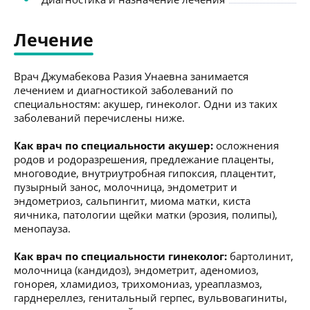
Лечение
Врач Джумабекова Разия Унаевна занимается
лечением и диагностикой заболеваний по
специальностям: акушер, гинеколог. Одни из таких
заболеваний перечислены ниже.
Как врач по специальности акушер:
осложнения
родов и родоразрешения, предлежание плаценты,
многоводие, внутриутробная гипоксия, плацентит,
пузырный занос, молочница, эндометрит и
эндометриоз, сальпингит, миома матки, киста
яичника, патологии щейки матки (эрозия, полипы),
менопауза.
Как врач по специальности гинеколог:
бартолинит,
молочница (кандидоз), эндометрит, аденомиоз,
гонорея, хламидиоз, трихомониаз, уреаплазмоз,
гарднереллез, генитальный герпес, вульвовагиниты,