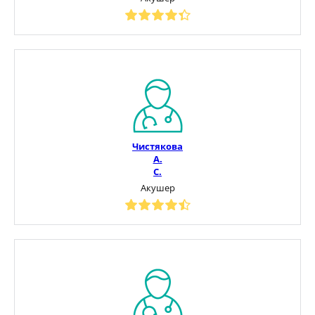
Чистякова
А.
С.
Акушер