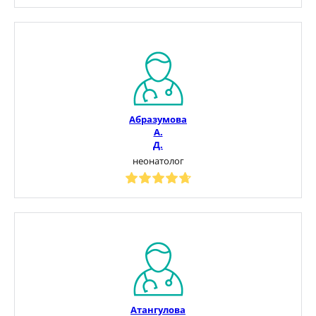
Абразумова
А.
Д.
неонатолог
Атангулова