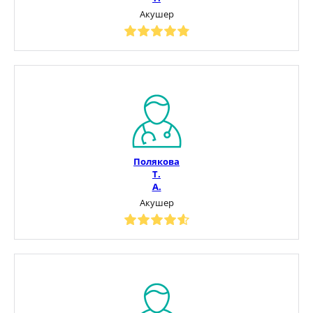
Акушер
Полякова
Т.
А.
Акушер