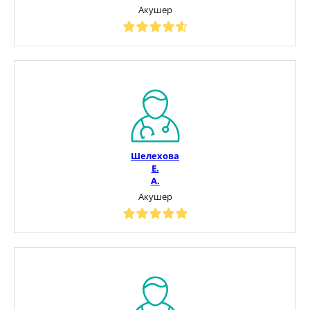
Акушер
Шелехова
Е.
А.
Акушер