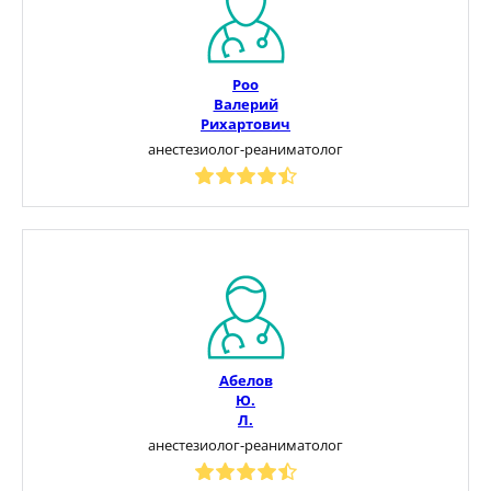
Роо
Валерий
Рихартович
анестезиолог-реаниматолог
Абелов
Ю.
Л.
анестезиолог-реаниматолог