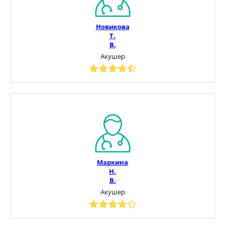
Новикова
Т.
В.
Акушер
Маркина
Н.
В.
Акушер