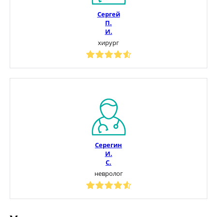
Сергей
П.
И.
хирург
Серегин
И.
С.
невролог