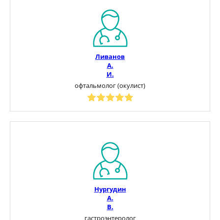
Ливанов
А.
И.
офтальмолог (окулист)
Нургудин
А.
В.
гастроэнтеролог