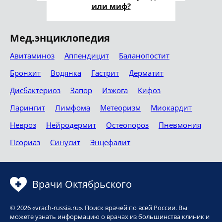
или миф?
Мед.энциклопедия
Авитаминоз
Аппендицит
Баланопостит
Бронхит
Водянка
Гастрит
Дерматит
Дисбактериоз
Запор
Изжога
Кифоз
Ларингит
Лимфома
Метеоризм
Миокардит
Невроз
Нейродермит
Остеопороз
Пневмония
Псориаз
Синусит
Энцефалит
Врачи Октябрьского
© 2026 «vrach-russia.ru». Поиск врачей по всей России. Вы
можете узнать информацию о врачах из большинства клиник и