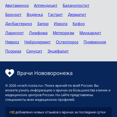
Авитаминоз
Аппендицит
Баланопостит
Бронхит
Водянка
Гастрит
Дерматит
Дисбактериоз
Запор
Изжога
Кифоз
Ларингит
Лимфома
Метеоризм
Миокардит
Невроз
Нейродермит
Остеопороз
Пневмония
Псориаз
Синусит
Энцефалит
Врачи Нововоронежа
© 2026 «vrach-russia.ru». Поиск врачей по всей России. Вы
можете узнать информацию о врачах из большинства клиник и
медицинских центров России. На сайте представлены
специалисты всех медицинских профилей.
+32
добавлено новых отзывов о врачах за последние сутки