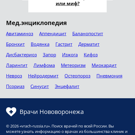
или миф?
Мед.энциклопедия
Авитаминоз
Аппендицит
Баланопостит
Бронхит
Водянка
Гастрит
Дерматит
Дисбактериоз
Запор
Изжога
Кифоз
Ларингит
Лимфома
Метеоризм
Миокардит
Невроз
Нейродермит
Остеопороз
Пневмония
Псориаз
Синусит
Энцефалит
Врачи Нововоронежа
© 2026 «vrach-russia.ru». Поиск врачей по всей России. Вы
можете узнать информацию о врачах из большинства клиник и