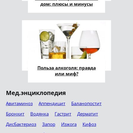
дом: плюсы и минусы
Польза алкоголя: правда
или миф?
Мед.энциклопедия
Авитаминоз
Аппендицит
Баланопостит
Бронхит
Водянка
Гастрит
Дерматит
Дисбактериоз
Запор
Изжога
Кифоз