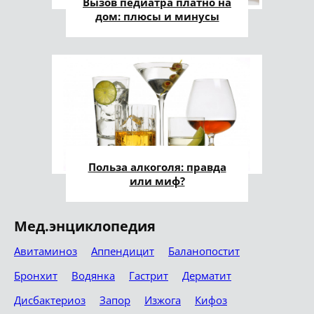
Вызов педиатра платно на
дом: плюсы и минусы
Польза алкоголя: правда
или миф?
Мед.энциклопедия
Авитаминоз
Аппендицит
Баланопостит
Бронхит
Водянка
Гастрит
Дерматит
Дисбактериоз
Запор
Изжога
Кифоз