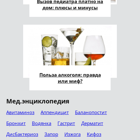
Вызов педиатра платно на
дом: плюсы и минусы
Польза алкоголя: правда
или миф?
Мед.энциклопедия
Авитаминоз
Аппендицит
Баланопостит
Бронхит
Водянка
Гастрит
Дерматит
Дисбактериоз
Запор
Изжога
Кифоз