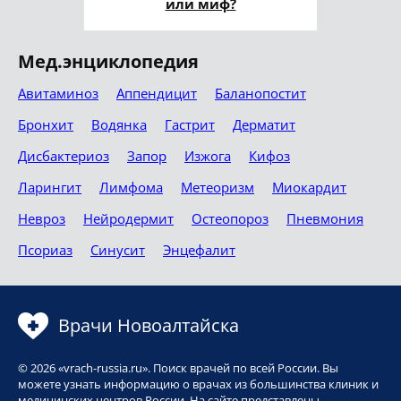
или миф?
Мед.энциклопедия
Авитаминоз
Аппендицит
Баланопостит
Бронхит
Водянка
Гастрит
Дерматит
Дисбактериоз
Запор
Изжога
Кифоз
Ларингит
Лимфома
Метеоризм
Миокардит
Невроз
Нейродермит
Остеопороз
Пневмония
Псориаз
Синусит
Энцефалит
Врачи Новоалтайска
© 2026 «vrach-russia.ru». Поиск врачей по всей России. Вы
можете узнать информацию о врачах из большинства клиник и
медицинских центров России. На сайте представлены