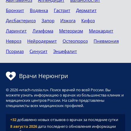
Бронхит
Водянка
Гастрит
Дерматит
Дисбактериоз
Запор
Изжога
Кифоз
Ларингит
Лимфома
Метеоризм
Миокардит
Невроз
Нейродермит
Остеопороз
Пневмония
Псориаз
Синусит
Энцефалит
Врачи Нерюнгри
© 2026 «vrach-russia.ru». Поиск врачей по всей России. Вы
можете узнать информацию о врачах из большинства клиник и
медицинских центров России. На сайте представлены
специалисты всех медицинских профилей.
+32
добавлено новых отзывов о врачах за последние сутки
8 августа 2026
дата последнего обновления информации