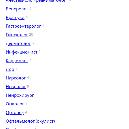
Анестезиолог-реаниматолог
Венеролог
6
Врач узи
4
Гастроэнтеролог
1
Гинеколог
20
Дерматолог
6
Инфекционист
2
Кардиолог
4
Лор
7
Нарколог
4
Невролог
9
Нейрохирург
1
Онколог
1
Ортопед
4
Офтальмолог (окулист)
1