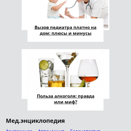
Вызов педиатра платно на
дом: плюсы и минусы
Польза алкоголя: правда
или миф?
Мед.энциклопедия
Авитаминоз
Аппендицит
Баланопостит