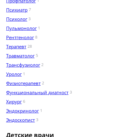
Профпатолог
1
Психиатр
7
Психолог
3
Пульмонолог
1
Рентгенолог
8
Терапевт
28
Травматолог
5
Трансфузиолог
2
Уролог
1
Физиотерапевт
2
Функциональный диагност
3
Хирург
6
Эндокринолог
1
Эндоскопист
3
Детские врачи