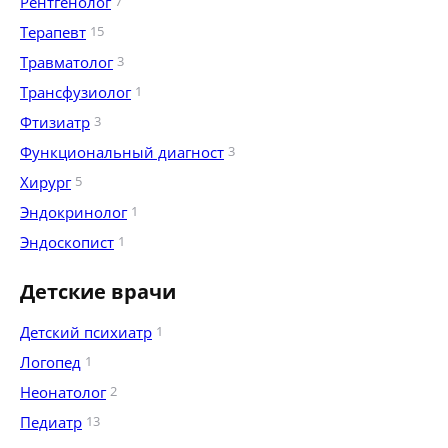
Рентгенолог
7
Терапевт
15
Травматолог
3
Трансфузиолог
1
Фтизиатр
3
Функциональный диагност
3
Хирург
5
Эндокринолог
1
Эндоскопист
1
Детские врачи
Детский психиатр
1
Логопед
1
Неонатолог
2
Педиатр
13