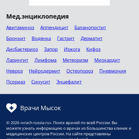
Мед.энциклопедия
Авитаминоз
Аппендицит
Баланопостит
Бронхит
Водянка
Гастрит
Дерматит
Дисбактериоз
Запор
Изжога
Кифоз
Ларингит
Лимфома
Метеоризм
Миокардит
Невроз
Нейродермит
Остеопороз
Пневмония
Псориаз
Синусит
Энцефалит
Врачи Мысок
© 2026 «vrach-russia.ru». Поиск врачей по всей России. Вы
можете узнать информацию о врачах из большинства клиник и
медицинских центров России. На сайте представлены