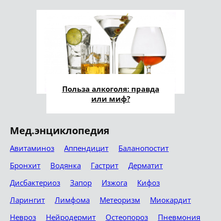
Польза алкоголя: правда
или миф?
Мед.энциклопедия
Авитаминоз
Аппендицит
Баланопостит
Бронхит
Водянка
Гастрит
Дерматит
Дисбактериоз
Запор
Изжога
Кифоз
Ларингит
Лимфома
Метеоризм
Миокардит
Невроз
Нейродермит
Остеопороз
Пневмония