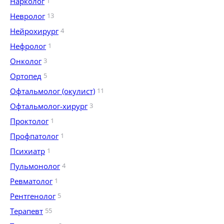
Нарколог
1
Невролог
13
Нейрохирург
4
Нефролог
1
Онколог
3
Ортопед
5
Офтальмолог (окулист)
11
Офтальмолог-хирург
3
Проктолог
1
Профпатолог
1
Психиатр
1
Пульмонолог
4
Ревматолог
1
Рентгенолог
5
Терапевт
55