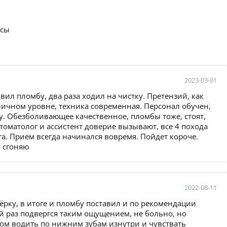
осы
2023-03-01
тавил пломбу, два раза ходил на чистку. Претензий, как
личном уровне, техника современная. Персонал обучен,
ту. Обезболивающее качественное, пломбы тоже, стоят,
томатолог и ассистент доверие вызывают, все 4 похода
а. Прием всегда начинался вовремя. Пойдет короче.
у сгоняю
2022-08-11
рку, в итоге и пломбу поставил и по рекомендации
ый раз подвергся таким ощущением, не больно, но
ом водить по нижним зубам изнутри и чувствать