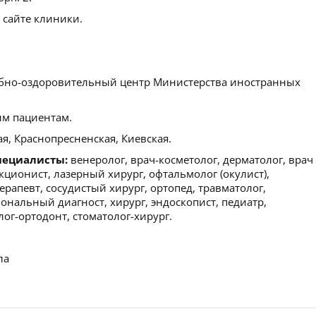
 сайте клиники.
бно-оздоровительный центр Министерства иностранных
м пациентам.
я, Краснопресненская, Киевская.
пециалисты:
венеролог, врач-косметолог, дерматолог, врач
екционист, лазерный хирург, офтальмолог (окулист),
ерапевт, сосудистый хирург, ортопед, травматолог,
иональный диагност, хирург, эндоскопист, педиатр,
лог-ортодонт, стоматолог-хирург.
ла