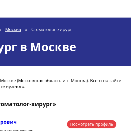
»
Москва
»
Стоматолог-хирург
ург в Москве
оскве (Московская область и г. Москва). Всего на сайте
те нужного.
томатолог-хирург»
ирович
Посмотреть профиль
стоматолог-хирург