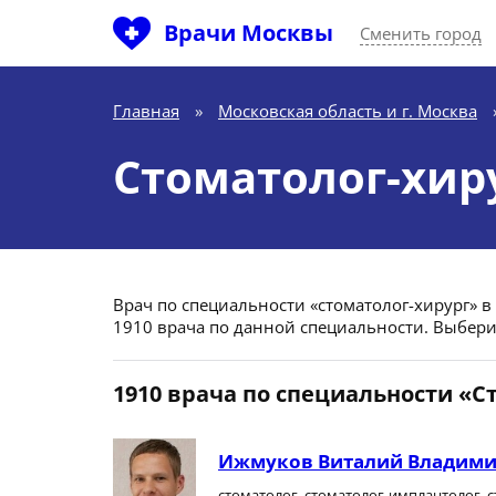
Врачи Москвы
Сменить город
Главная
»
Московская область и г. Москва
Стоматолог-хир
Врач по специальности «стоматолог-хирург» в М
1910 врача по данной специальности. Выбери
1910 врача по специальности «С
Ижмуков Виталий Владим
стоматолог, стоматолог-имплантолог, 