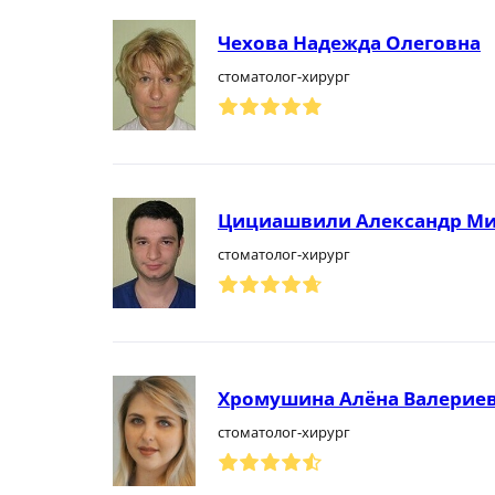
Чехова Надежда Олеговна
стоматолог-хирург
Цициашвили Александр М
стоматолог-хирург
Хромушина Алёна Валерие
стоматолог-хирург