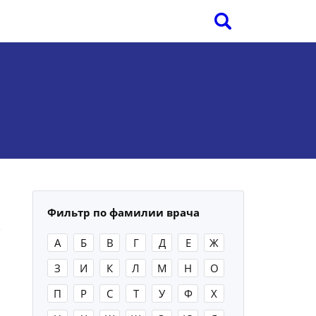
Фильтр по фамилии врача
А
Б
В
Г
Д
Е
Ж
З
И
К
Л
М
Н
О
П
Р
С
Т
У
Ф
Х