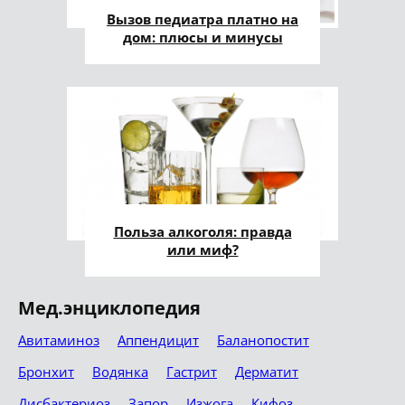
Вызов педиатра платно на
дом: плюсы и минусы
Польза алкоголя: правда
или миф?
Мед.энциклопедия
Авитаминоз
Аппендицит
Баланопостит
Бронхит
Водянка
Гастрит
Дерматит
Дисбактериоз
Запор
Изжога
Кифоз