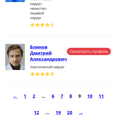
хирург,
челюстно-
лицевой
хирург
Блинов
Посмотреть профиль
Дмитрий
Александрович
пластический хирург
←
1
2
...
6
7
8
9
10
11
12
...
19
20
→