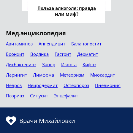
Польза алкоголя: правда
или миф?
Мед.энциклопедия
Авитаминоз
Аппендицит
Баланопостит
Бронхит
Водянка
Гастрит
Дерматит
Дисбактериоз
Запор
Изжога
Кифоз
Ларингит
Лимфома
Метеоризм
Миокардит
Невроз
Нейродермит
Остеопороз
Пневмония
Псориаз
Синусит
Энцефалит
Врачи Михайловки