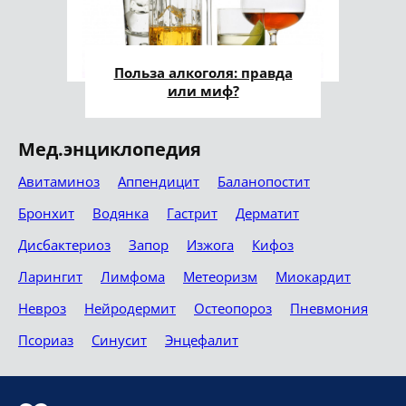
Польза алкоголя: правда
или миф?
Мед.энциклопедия
Авитаминоз
Аппендицит
Баланопостит
Бронхит
Водянка
Гастрит
Дерматит
Дисбактериоз
Запор
Изжога
Кифоз
Ларингит
Лимфома
Метеоризм
Миокардит
Невроз
Нейродермит
Остеопороз
Пневмония
Псориаз
Синусит
Энцефалит