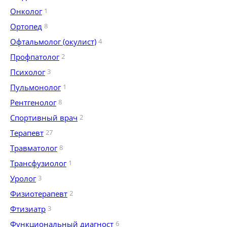
Онколог
1
Ортопед
8
Офтальмолог (окулист)
4
Профпатолог
2
Психолог
3
Пульмонолог
1
Рентгенолог
8
Спортивный врач
2
Терапевт
27
Травматолог
8
Трансфузиолог
1
Уролог
3
Физиотерапевт
2
Фтизиатр
3
Функциональный диагност
6