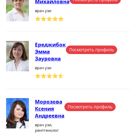
Михайловна
врач узи
Ереджибок
Посмотреть профиль
Эмма
Зауровна
врач узи
Морозова
Посмотреть профиль
Ксения
Андреевна
врач узи,
рентгенолог