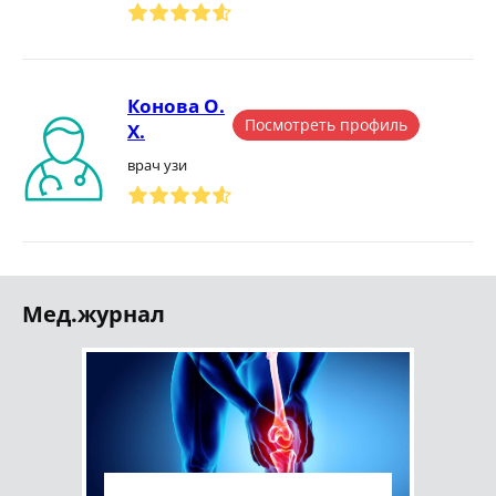
Конова О.
Посмотреть профиль
Х.
врач узи
Мед.журнал