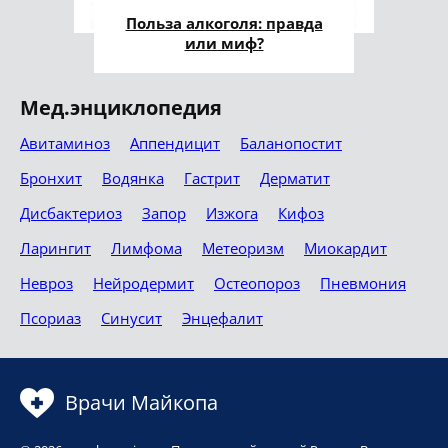
Польза алкоголя: правда
или миф?
Мед.энциклопедия
Авитаминоз
Аппендицит
Баланопостит
Бронхит
Водянка
Гастрит
Дерматит
Дисбактериоз
Запор
Изжога
Кифоз
Ларингит
Лимфома
Метеоризм
Миокардит
Невроз
Нейродермит
Остеопороз
Пневмония
Псориаз
Синусит
Энцефалит
Врачи Майкопа