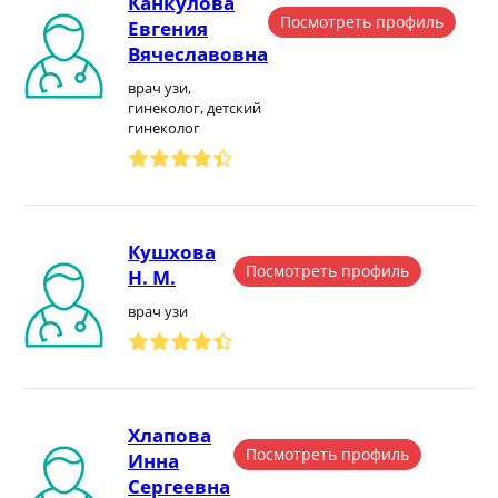
Канкулова
Посмотреть профиль
Евгения
Вячеславовна
врач узи,
гинеколог, детский
гинеколог
Кушхова
Посмотреть профиль
Н. М.
врач узи
Хлапова
Посмотреть профиль
Инна
Сергеевна