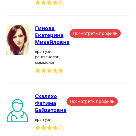
Гинова
Посмотреть профиль
Екатерина
Михайловна
врач узи,
рентгенолог,
маммолог
Схаляхо
Посмотреть профиль
Фатима
Байзетовна
врач узи