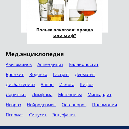
Польза алкоголя: правда
или миф?
Мед.энциклопедия
Авитаминоз
Аппендицит
Баланопостит
Бронхит
Водянка
Гастрит
Дерматит
Дисбактериоз
Запор
Изжога
Кифоз
Ларингит
Лимфома
Метеоризм
Миокардит
Невроз
Нейродермит
Остеопороз
Пневмония
Псориаз
Синусит
Энцефалит