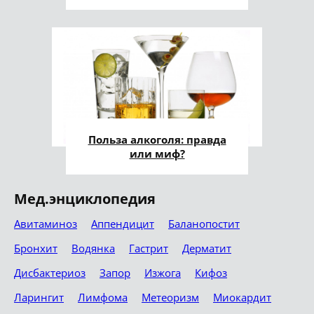
Польза алкоголя: правда
или миф?
Мед.энциклопедия
Авитаминоз
Аппендицит
Баланопостит
Бронхит
Водянка
Гастрит
Дерматит
Дисбактериоз
Запор
Изжога
Кифоз
Ларингит
Лимфома
Метеоризм
Миокардит