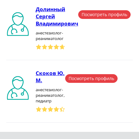
Долинный
Посмотреть профиль
Сергей
Владимирович
анестезиолог-
реаниматолог
Скоков Ю.
Посмотреть профиль
М.
анестезиолог-
реаниматолог,
педиатр