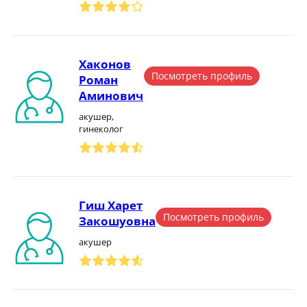
Хаконов
Посмотреть профиль
Роман
Аминович
акушер,
гинеколог
Гиш Харет
Посмотреть профиль
Закошуовна
акушер