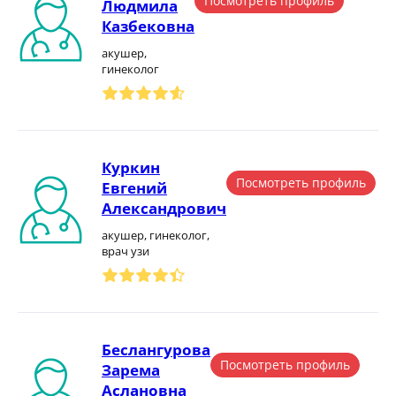
Посмотреть профиль
Людмила
Казбековна
акушер,
гинеколог
Куркин
Посмотреть профиль
Евгений
Александрович
акушер, гинеколог,
врач узи
Беслангурова
Посмотреть профиль
Зарема
Аслановна