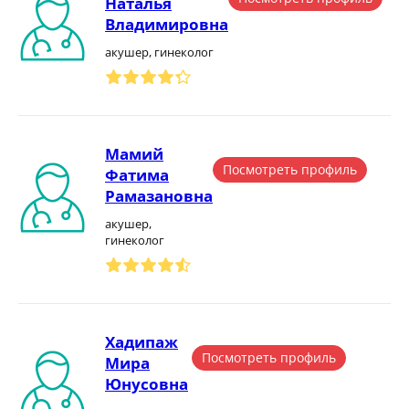
Наталья
Владимировна
акушер, гинеколог
Мамий
Посмотреть профиль
Фатима
Рамазановна
акушер,
гинеколог
Хадипаж
Посмотреть профиль
Мира
Юнусовна