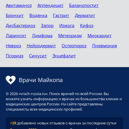
Авитаминоз
Аппендицит
Баланопостит
Бронхит
Водянка
Гастрит
Дерматит
Дисбактериоз
Запор
Изжога
Кифоз
Ларингит
Лимфома
Метеоризм
Миокардит
Невроз
Нейродермит
Остеопороз
Пневмония
Псориаз
Синусит
Энцефалит
Врачи Майкопа
© 2026 «vrach-russia.ru». Поиск врачей по всей России. Вы
можете узнать информацию о врачах из большинства клиник и
медицинских центров России. На сайте представлены
специалисты всех медицинских профилей.
+29
добавлено новых отзывов о врачах за последние сутки