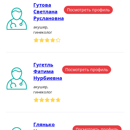
Гутова
Посмотреть профиль
Светлана
Руслановна
акушер,
гинеколог
Гугетль
Посмотреть профиль
Фатима
Нурбиевна
акушер,
гинеколог
Глянько
Посмотреть профиль