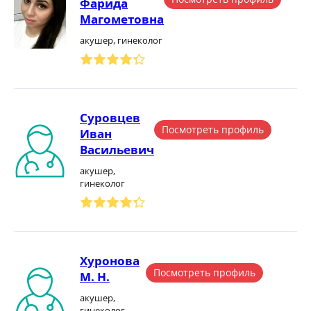
Фарида
Магометовна
акушер, гинеколог
Суровцев
Посмотреть профиль
Иван
Васильевич
акушер,
гинеколог
Хуронова
Посмотреть профиль
М. Н.
акушер,
гинеколог