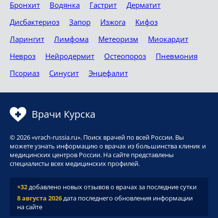
Бронхит
Водянка
Гастрит
Дерматит
Дисбактериоз
Запор
Изжога
Кифоз
Ларингит
Лимфома
Метеоризм
Миокардит
Невроз
Нейродермит
Остеопороз
Пневмония
Псориаз
Синусит
Энцефалит
Врачи Курска
© 2026 «vrach-russia.ru». Поиск врачей по всей России. Вы
можете узнать информацию о врачах из большинства клиник и
медицинских центров России. На сайте представлены
специалисты всех медицинских профилей.
+32
добавлено новых отзывов о врачах за последние сутки
8 августа 2026
дата последнего обновления информации
на сайте