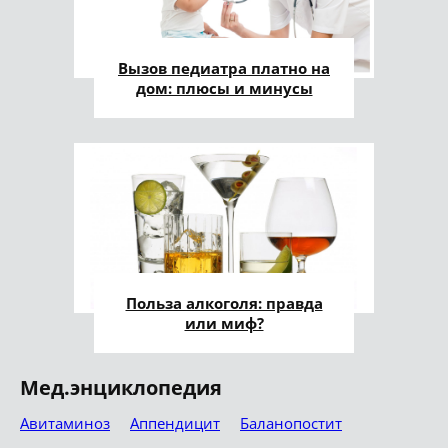
Вызов педиатра платно на
дом: плюсы и минусы
Польза алкоголя: правда
или миф?
Мед.энциклопедия
Авитаминоз
Аппендицит
Баланопостит