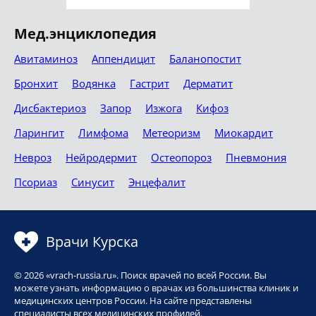
Мед.энциклопедия
Авитаминоз
Аппендицит
Баланопостит
Бронхит
Водянка
Гастрит
Дерматит
Дисбактериоз
Запор
Изжога
Кифоз
Ларингит
Лимфома
Метеоризм
Миокардит
Невроз
Нейродермит
Остеопороз
Пневмония
Псориаз
Синусит
Энцефалит
Врачи Курска
© 2026 «vrach-russia.ru». Поиск врачей по всей России. Вы
можете узнать информацию о врачах из большинства клиник и
медицинских центров России. На сайте представлены
специалисты всех медицинских профилей.