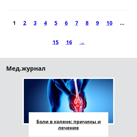
1
2
3
4
5
6
7
8
9
10
...
15
16
→
Мед.журнал
Боли в колене: причины и
лечение