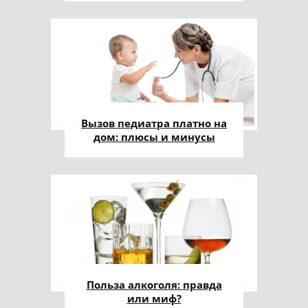
Вызов педиатра платно на
дом: плюсы и минусы
Польза алкоголя: правда
или миф?