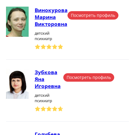
Винокурова
Посмотреть профиль
Марина
Викторовна
детский
психиатр
Зубкова
Посмотреть профиль
Яна
Игоревна
детский
психиатр
Голубева