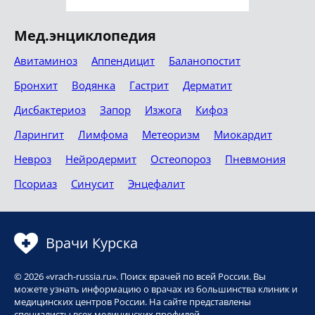
Мед.энциклопедия
Авитаминоз
Аппендицит
Баланопостит
Бронхит
Водянка
Гастрит
Дерматит
Дисбактериоз
Запор
Изжога
Кифоз
Ларингит
Лимфома
Метеоризм
Миокардит
Невроз
Нейродермит
Остеопороз
Пневмония
Псориаз
Синусит
Энцефалит
Врачи Курска
© 2026 «vrach-russia.ru». Поиск врачей по всей России. Вы
можете узнать информацию о врачах из большинства клиник и
медицинских центров России. На сайте представлены
специалисты всех медицинских профилей.