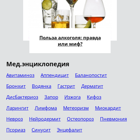
Польза алкоголя: правда
или миф?
Мед.энциклопедия
Авитаминоз
Аппендицит
Баланопостит
Бронхит
Водянка
Гастрит
Дерматит
Дисбактериоз
Запор
Изжога
Кифоз
Ларингит
Лимфома
Метеоризм
Миокардит
Невроз
Нейродермит
Остеопороз
Пневмония
Псориаз
Синусит
Энцефалит