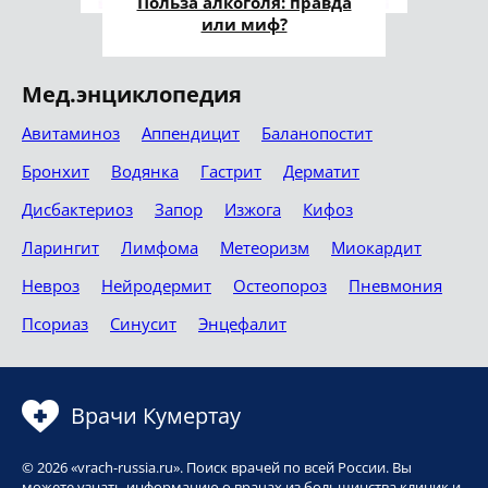
Польза алкоголя: правда
или миф?
Мед.энциклопедия
Авитаминоз
Аппендицит
Баланопостит
Бронхит
Водянка
Гастрит
Дерматит
Дисбактериоз
Запор
Изжога
Кифоз
Ларингит
Лимфома
Метеоризм
Миокардит
Невроз
Нейродермит
Остеопороз
Пневмония
Псориаз
Синусит
Энцефалит
Врачи Кумертау
© 2026 «vrach-russia.ru». Поиск врачей по всей России. Вы
можете узнать информацию о врачах из большинства клиник и