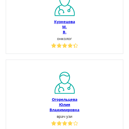
Кузнецова
М.
В.
онколог
Огорельцева
Юлия
Владимировна
врач узи