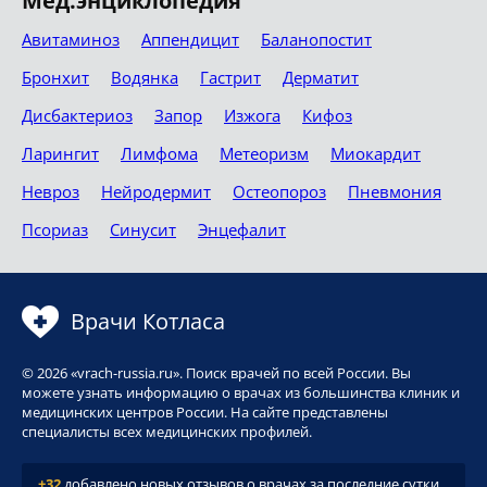
Мед.энциклопедия
Авитаминоз
Аппендицит
Баланопостит
Бронхит
Водянка
Гастрит
Дерматит
Дисбактериоз
Запор
Изжога
Кифоз
Ларингит
Лимфома
Метеоризм
Миокардит
Невроз
Нейродермит
Остеопороз
Пневмония
Псориаз
Синусит
Энцефалит
Врачи Котласа
© 2026 «vrach-russia.ru». Поиск врачей по всей России. Вы
можете узнать информацию о врачах из большинства клиник и
медицинских центров России. На сайте представлены
специалисты всех медицинских профилей.
+32
добавлено новых отзывов о врачах за последние сутки