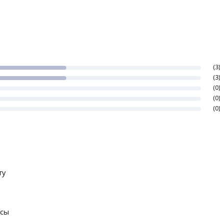
(3
(3
(0
(0
(0
ту
осы