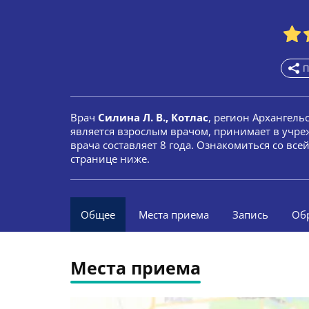
П
Врач
Силина Л. В., Котлас
, регион Архангель
является взрослым врачом, принимает в учр
врача составляет 8 года. Ознакомиться со вс
странице ниже.
Общее
Места приема
Запись
Об
Места приема