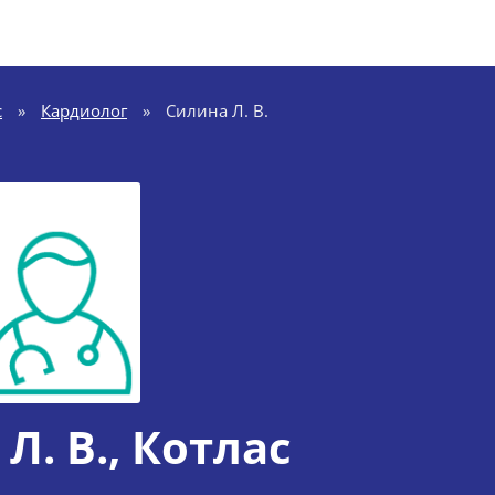
с
»
Кардиолог
»
Силина Л. В.
Л. В.
, Котлас