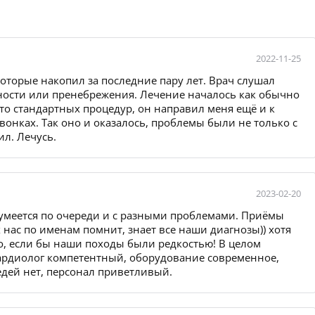
2022-11-25
оторые накопил за последние пару лет. Врач слушал
ности или пренебрежения. Лечение началось как обычно
то стандартных процедур, он направил меня ещё и к
онках. Так оно и оказалось, проблемы были не только с
ил. Лечусь.
2023-02-20
зумеется по очереди и с разными проблемами. Приёмы
 нас по именам помнит, знает все наши диагнозы)) хотя
о, если бы наши походы были редкостью! В целом
ардиолог компетентный, оборудование современное,
едей нет, персонал приветливый.