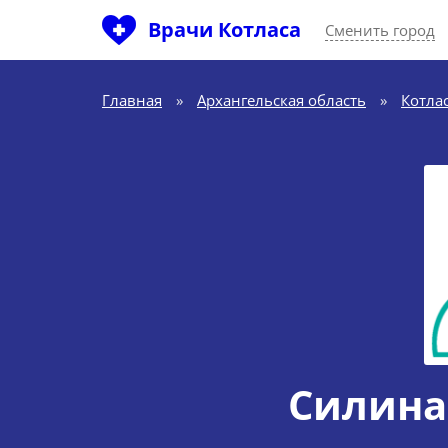
Врачи Котласа
Сменить город
Главная
»
Архангельская область
»
Котла
Силина 