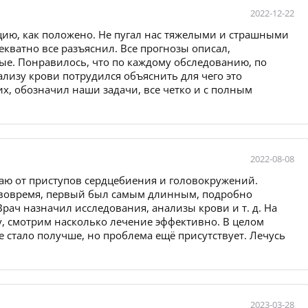
2022-12-22
ию, как положено. Не пугал нас тяжелыми и страшными
кватно все разъяснил. Все прогнозы описал,
е. Понравилось, что по каждому обследованию, по
ализу крови потрудился объяснить для чего это
х, обозначил наши задачи, все четко и с полным
2022-08-08
даю от приступов сердцебиения и головокружений.
 вовремя, первый был самым длинным, подробно
ач назначил исследования, анализы крови и т. д. На
, смотрим насколько лечение эффективно. В целом
 стало получше, но проблема ещё присутствует. Лечусь
2023-03-28