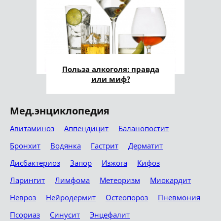
Польза алкоголя: правда
или миф?
Мед.энциклопедия
Авитаминоз
Аппендицит
Баланопостит
Бронхит
Водянка
Гастрит
Дерматит
Дисбактериоз
Запор
Изжога
Кифоз
Ларингит
Лимфома
Метеоризм
Миокардит
Невроз
Нейродермит
Остеопороз
Пневмония
Псориаз
Синусит
Энцефалит