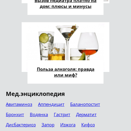
Вызов педиатра платно на
дом: плюсы и минусы
Польза алкоголя: правда
или миф?
Мед.энциклопедия
Авитаминоз
Аппендицит
Баланопостит
Бронхит
Водянка
Гастрит
Дерматит
Дисбактериоз
Запор
Изжога
Кифоз