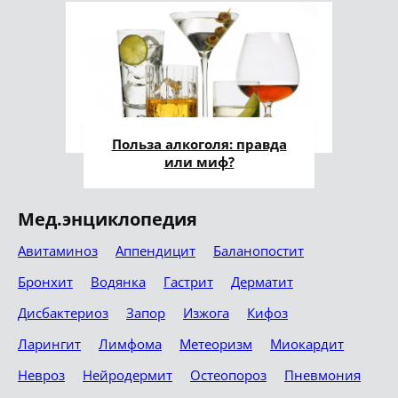
Польза алкоголя: правда
или миф?
Мед.энциклопедия
Авитаминоз
Аппендицит
Баланопостит
Бронхит
Водянка
Гастрит
Дерматит
Дисбактериоз
Запор
Изжога
Кифоз
Ларингит
Лимфома
Метеоризм
Миокардит
Невроз
Нейродермит
Остеопороз
Пневмония