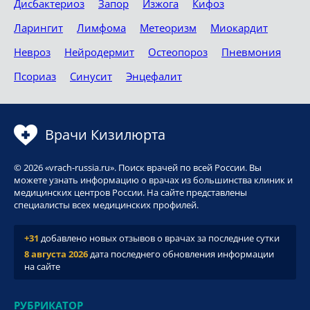
Дисбактериоз
Запор
Изжога
Кифоз
Ларингит
Лимфома
Метеоризм
Миокардит
Невроз
Нейродермит
Остеопороз
Пневмония
Псориаз
Синусит
Энцефалит
Врачи Кизилюрта
© 2026 «vrach-russia.ru». Поиск врачей по всей России. Вы
можете узнать информацию о врачах из большинства клиник и
медицинских центров России. На сайте представлены
специалисты всех медицинских профилей.
+31
добавлено новых отзывов о врачах за последние сутки
8 августа 2026
дата последнего обновления информации
на сайте
РУБРИКАТОР