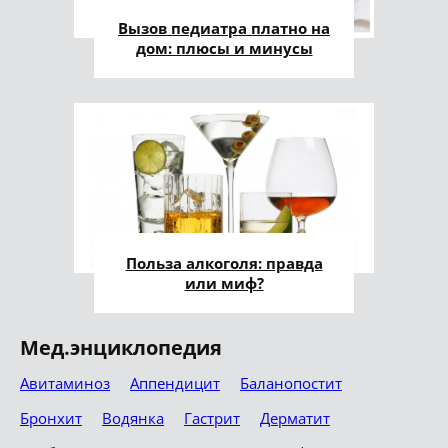
Вызов педиатра платно на
дом: плюсы и минусы
Польза алкоголя: правда
или миф?
Мед.энциклопедия
Авитаминоз
Аппендицит
Баланопостит
Бронхит
Водянка
Гастрит
Дерматит