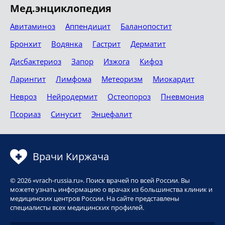
Мед.энциклопедия
Авитаминоз
Аппендицит
Баланопостит
Бронхит
Водянка
Гастрит
Дерматит
Дисбактериоз
Запор
Изжога
Кифоз
Ларингит
Лимфома
Метеоризм
Миокардит
Невроз
Нейродермит
Остеопороз
Пневмония
Псориаз
Синусит
Энцефалит
Врачи Киржача
© 2026 «vrach-russia.ru». Поиск врачей по всей России. Вы
можете узнать информацию о врачах из большинства клиник и
медицинских центров России. На сайте представлены
специалисты всех медицинских профилей.