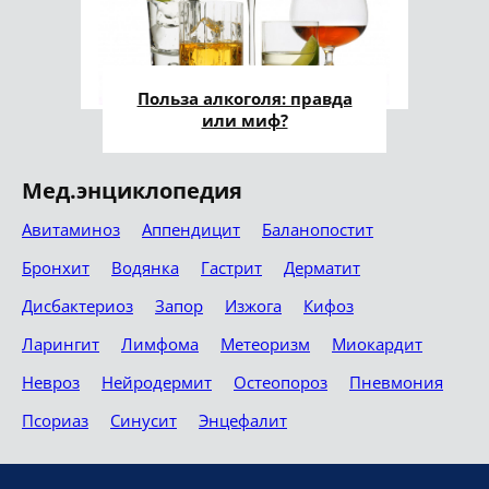
Польза алкоголя: правда
или миф?
Мед.энциклопедия
Авитаминоз
Аппендицит
Баланопостит
Бронхит
Водянка
Гастрит
Дерматит
Дисбактериоз
Запор
Изжога
Кифоз
Ларингит
Лимфома
Метеоризм
Миокардит
Невроз
Нейродермит
Остеопороз
Пневмония
Псориаз
Синусит
Энцефалит