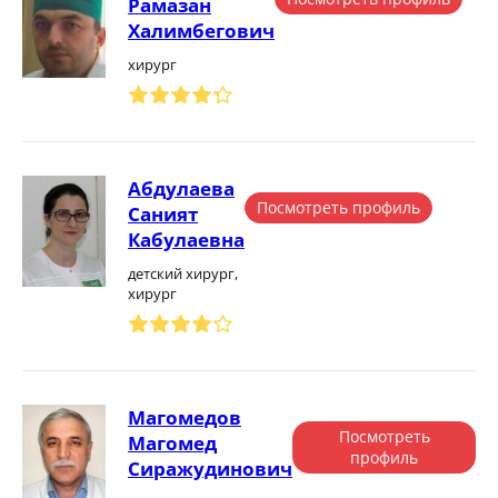
Рамазан
Халимбегович
хирург
Абдулаева
Посмотреть профиль
Саният
Кабулаевна
детский хирург,
хирург
Магомедов
Посмотреть
Магомед
профиль
Сиражудинович