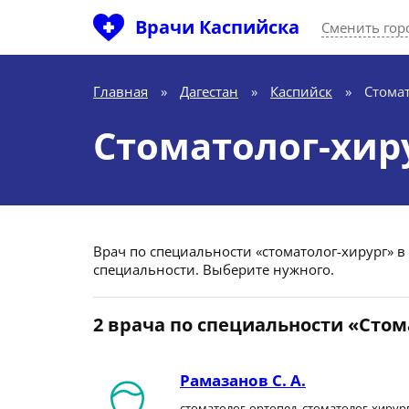
Врачи Каспийска
Сменить гор
Главная
»
Дагестан
»
Каспийск
»
Стома
Стоматолог-хир
Врач по специальности «стоматолог-хирург» в 
специальности. Выберите нужного.
2 врача по специальности «Стом
Рамазанов С. А.
стоматолог-ортопед, стоматолог-хирур