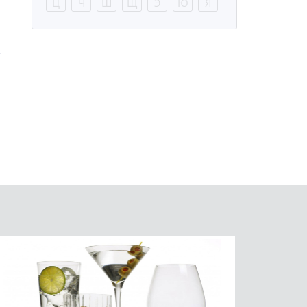
Ц
Ч
Ш
Щ
Э
Ю
Я