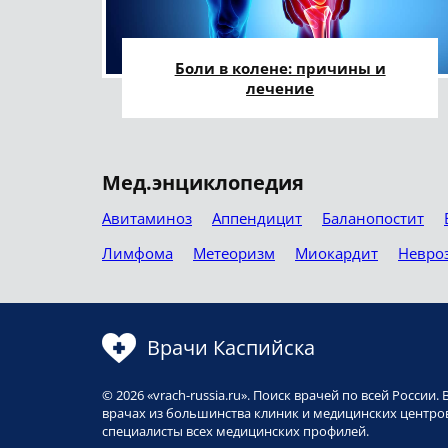
Боли в колене: причины и
лечение
Мед.энциклопедия
Авитаминоз
Аппендицит
Баланопостит
Лимфома
Метеоризм
Миокардит
Невро
Врачи Каспийска
© 2026 «vrach-russia.ru». Поиск врачей по всей Росси
врачах из большинства клиник и медицинских центров
специалисты всех медицинских профилей.