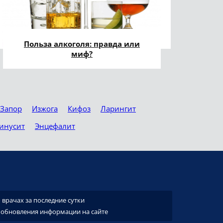
Польза алкоголя: правда или
миф?
Запор
Изжога
Кифоз
Ларингит
инусит
Энцефалит
врачах за последние сутки
 обновления информации на сайте