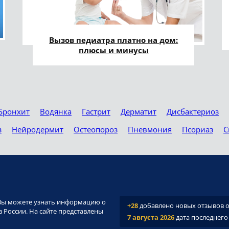
Вызов педиатра платно на дом:
плюсы и минусы
Бронхит
Водянка
Гастрит
Дерматит
Дисбактериоз
з
Нейродермит
Остеопороз
Пневмония
Псориаз
С
и. Вы можете узнать информацию о
+28
добавлено новых отзывов о 
 России. На сайте представлены
7 августа 2026
дата последнего