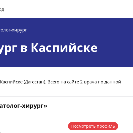
од
толог-хирург
ург в Каспийске
Каспийске (Дагестан). Всего на сайте 2 врача по данной
атолог-хирург»
Посмотреть профиль
г