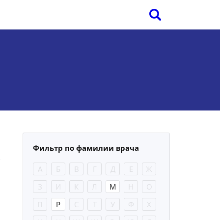
Фильтр по фамилии врача
А
Б
В
Г
Д
Е
Ж
З
И
К
Л
М
Н
О
П
Р
С
Т
У
Ф
Х