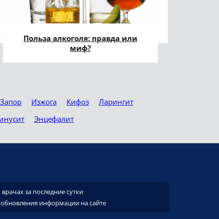
Польза алкоголя: правда или
миф?
Запор
Изжога
Кифоз
Ларингит
инусит
Энцефалит
врачах за последние сутки
 обновления информации на сайте