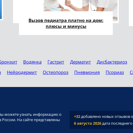
Вызов педиатра платно на дом:
плюсы и минусы
Бронхит
Водянка
Гастрит
Дерматит
Дисбактериоз
з
Нейродермит
Остеопороз
Пневмония
Псориаз
С
и. Вы можете узнать информацию о
+32
добавлено новых отзывов о 
 России. На сайте представлены
6 августа 2026
дата последнего