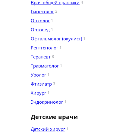
Врач общей практики
4
Гинеколог
3
Онколог
1
Ортопед
1
Офтальмолог (окулист)
1
Рентгенолог
1
Терапевт
3
Травматолог
1
Уролог
1
Фтизиатр
3
Хирург
1
Эндокринолог
1
Детские врачи
Детский хирург
1