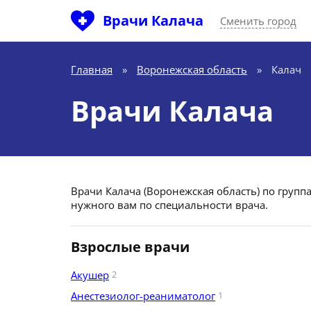
Врачи Калача
Сменить город
Главная
»
Воронежская область
»
Калач
Врачи Калача
Врачи Калача (Воронежская область) по групп
нужного вам по специальности врача.
Взрослые врачи
Акушер
2
Анестезиолог-реаниматолог
1