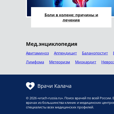
Боли в колене: причины и
лечение
Мед.энциклопедия
Авитаминоз
Аппендицит
Баланопостит
Лимфома
Метеоризм
Миокардит
Невро
Врачи Калача
© 2026 «vrach-russia.ru». Поиск врачей по всей Росси
врачах из большинства клиник и медицинских центров
специалисты всех медицинских профилей.