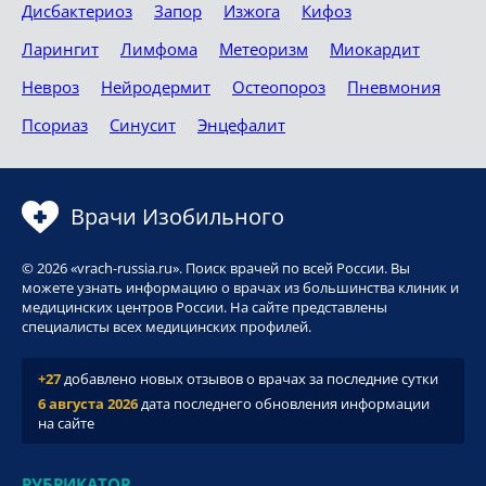
Дисбактериоз
Запор
Изжога
Кифоз
Ларингит
Лимфома
Метеоризм
Миокардит
Невроз
Нейродермит
Остеопороз
Пневмония
Псориаз
Синусит
Энцефалит
Врачи Изобильного
© 2026 «vrach-russia.ru». Поиск врачей по всей России. Вы
можете узнать информацию о врачах из большинства клиник и
медицинских центров России. На сайте представлены
специалисты всех медицинских профилей.
+27
добавлено новых отзывов о врачах за последние сутки
6 августа 2026
дата последнего обновления информации
на сайте
РУБРИКАТОР