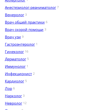
Аллерголог
Анестезиолог-реаниматолог
7
Венеролог
3
Врач общей практики
6
Врач скорой помощи
3
Врач узи
9
Гастроэнтеролог
1
Гинеколог
16
Дерматолог
5
Иммунолог
1
Инфекционист
2
Кардиолог
5
Лор
6
Нарколог
3
Невролог
12