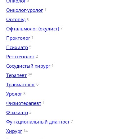
Онколог
3
Онколог-уролог
1
Ортопед
6
Офтальмолог (окулист)
7
Проктолог
1
Психиатр
5
Рентгенолог
2
Сосудистый хирург
1
Терапевт
25
Травматолог
6
Уролог
3
Физиотерапевт
1
Фтизиатр
3
Функциональный диагност
7
Хирург
14