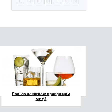
Ц
Ч
Ш
Щ
Э
Ю
Я
Польза алкоголя: правда или
миф?