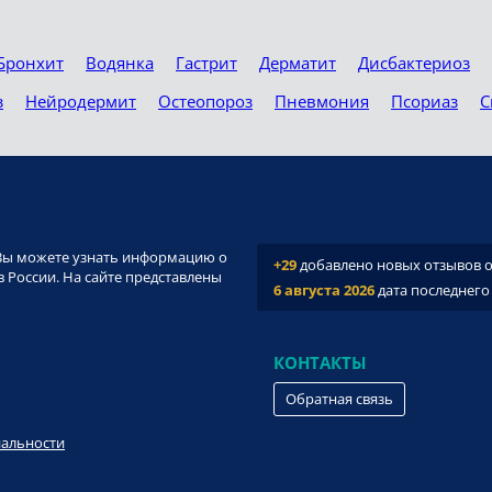
Бронхит
Водянка
Гастрит
Дерматит
Дисбактериоз
з
Нейродермит
Остеопороз
Пневмония
Псориаз
С
и. Вы можете узнать информацию о
+29
добавлено новых отзывов о 
 России. На сайте представлены
6 августа 2026
дата последнего
КОНТАКТЫ
Обратная связь
иальности