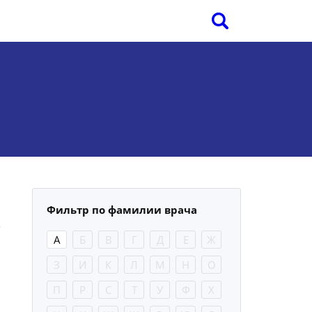
Фильтр по фамилии врача
А
Б
В
Г
Д
Е
Ж
З
И
К
Л
М
Н
О
П
Р
С
Т
У
Ф
Х