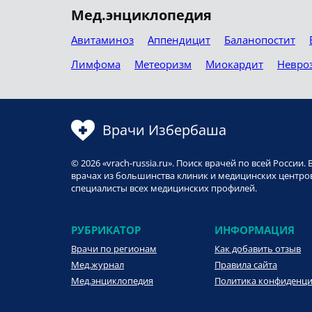
Мед.энциклопедия
Авитаминоз
Аппендицит
Баланопостит
Лимфома
Метеоризм
Миокардит
Невро
Врачи Избербаша
© 2026 «vrach-russia.ru». Поиск врачей по всей Росси
врачах из большинства клиник и медицинских центров
специалисты всех медицинских профилей.
РУБРИКАТОР
ИНФОРМАЦИЯ
Врачи по регионам
Как добавить отзыв
Мед.журнал
Правила сайта
Мед.энциклопедия
Политика конфиденц