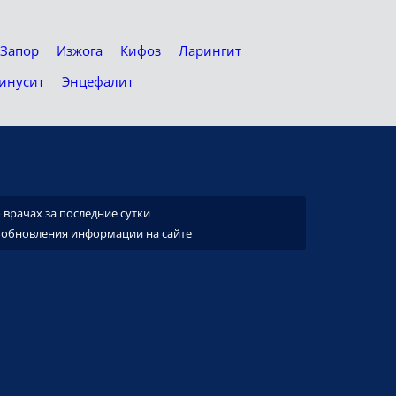
Запор
Изжога
Кифоз
Ларингит
инусит
Энцефалит
врачах за последние сутки
 обновления информации на сайте