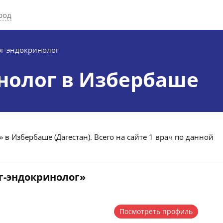
род
г-эндокринолог
нолог в Избербаше
в Избербаше (Дагестан). Всего на сайте 1 врач по данной
г-эндокринолог»
Посмотреть профиль