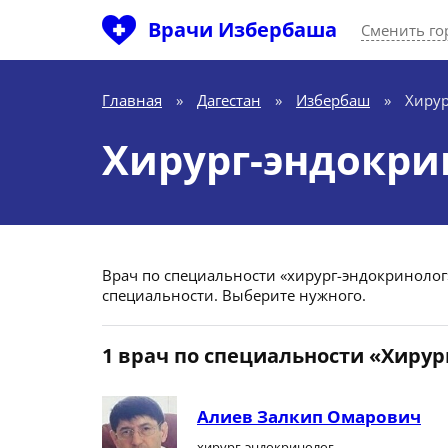
Врачи Избербаша
Сменить го
Главная
»
Дагестан
»
Избербаш
»
Хирур
Хирург-эндокри
Врач по специальности «хирург-эндокринолог» 
специальности. Выберите нужного.
1 врач по специальности «Хирур
Алиев Залкип Омарович
хирург-эндокринолог