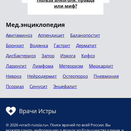
или миф?
Мед.энциклопедия
Авитаминоз
Аппендицит
Баланопостит
Бронхит
Водянка
Гастрит
Дерматит
Дисбактериоз
Запор
Изжога
Кифоз
Ларингит
Лимфома
Метеоризм
Миокардит
Невроз
Нейродермит
Остеопороз
Пневмония
Псориаз
Синусит
Энцефалит
Врачи Истры
© 2026 «vrach-russia.ru». Поиск врачей по всей России. Вы
можете узнать информацию о врачах из большинства клиник и