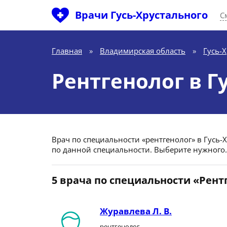
Врачи Гусь-Хрустального
С
Главная
»
Владимирская область
»
Гусь-
Рентгенолог в Г
Врач по специальности «рентгенолог» в Гусь-Х
по данной специальности. Выберите нужного.
5 врача по специальности «Рент
Журавлева Л. В.
рентгенолог