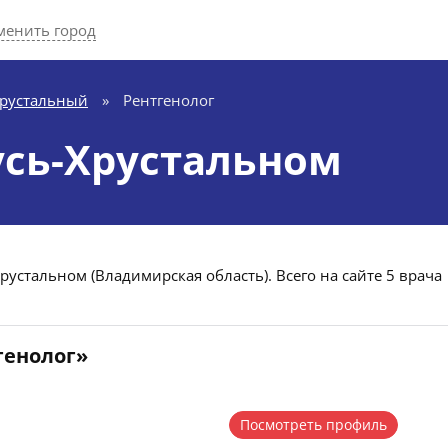
менить город
Хрустальный
»
Рентгенолог
усь-Хрустальном
рустальном (Владимирская область). Всего на сайте 5 врача
генолог»
Посмотреть профиль