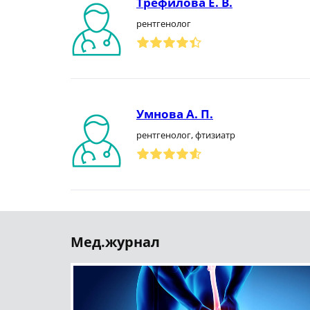
Трефилова Е. В.
рентгенолог
Умнова А. П.
рентгенолог, фтизиатр
Мед.журнал