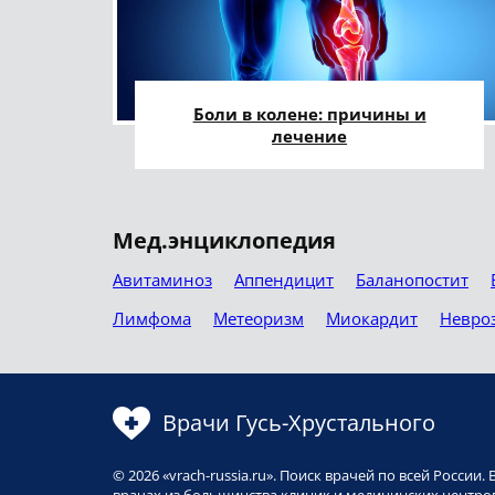
Боли в колене: причины и
лечение
Мед.энциклопедия
Авитаминоз
Аппендицит
Баланопостит
Лимфома
Метеоризм
Миокардит
Невро
Врачи Гусь-Хрустального
© 2026 «vrach-russia.ru». Поиск врачей по всей Росси