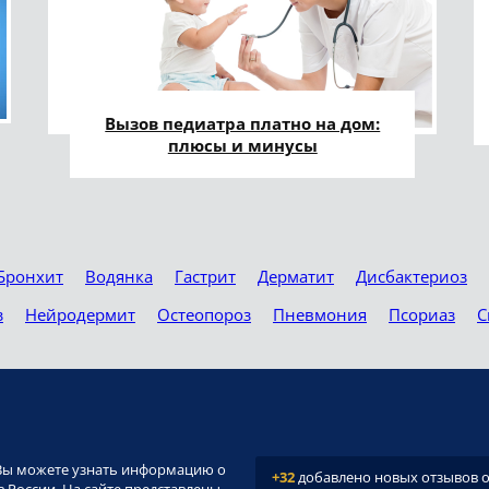
Вызов педиатра платно на дом:
плюсы и минусы
Бронхит
Водянка
Гастрит
Дерматит
Дисбактериоз
з
Нейродермит
Остеопороз
Пневмония
Псориаз
С
и. Вы можете узнать информацию о
+32
добавлено новых отзывов о 