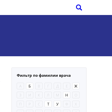
Фильтр по фамилии врача
А
Б
В
Г
Д
Е
Ж
З
И
К
Л
М
Н
О
П
Р
С
Т
У
Ф
Х