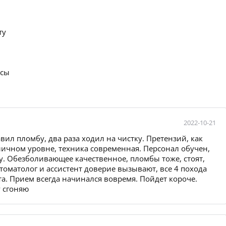
ту
осы
2022-10-21
тавил пломбу, два раза ходил на чистку. Претензий, как
личном уровне, техника современная. Персонал обучен,
ту. Обезболивающее качественное, пломбы тоже, стоят,
томатолог и ассистент доверие вызывают, все 4 похода
а. Прием всегда начинался вовремя. Пойдет короче.
у сгоняю