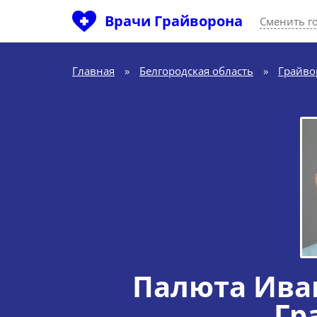
Врачи Грайворона
Сменить г
Главная
»
Белгородская область
»
Грайво
Палюта Ива
Гр