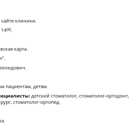
 сайте клиники.
 14
00
.
ская карта.
".
еонидович.
м пациентам, детям.
пециалисты:
детский стоматолог, стоматолог-ортодонт,
рург, стоматолог-ортопед.
ла