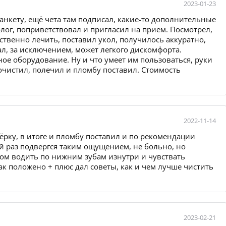
2023-01-23
нкету, ещё чета там подписал, какие-то дополнительные
лог, поприветствовал и пригласил на прием. Посмотрел,
бственно лечить, поставил укол, получилось аккуратно,
л, за исключением, может легкого дискомфорта.
ное оборудование. Ну и что умеет им пользоваться, руки
 почистил, полечил и пломбу поставил. Стоимость
2022-11-14
рку, в итоге и пломбу поставил и по рекомендации
ый раз подвергся таким ощущением, не больно, но
ом водить по нижним зубам изнутри и чувствать
как положено + плюс дал советы, как и чем лучше чистить
2023-02-21