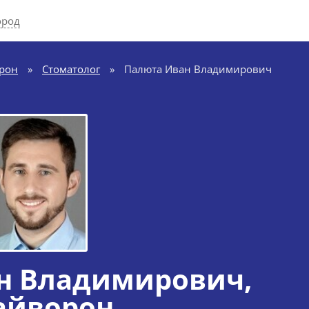
ород
рон
»
Стоматолог
»
Палюта Иван Владимирович
н Владимирович
,
айворон