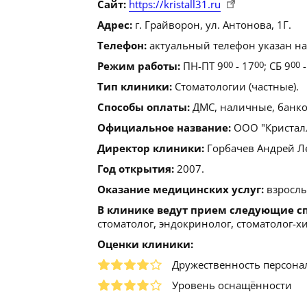
Сайт:
https://kristall31.ru
Адрес:
г. Грайворон, ул. Антонова, 1Г.
Телефон:
актуальный телефон указан на
Режим работы:
ПН-ПТ 9
00
- 17
00
; СБ 9
00
-
Тип клиники:
Стоматологии (частные).
Способы оплаты:
ДМС, наличные, банков
Официальное название:
ООО "Кристалл
Директор клиники:
Горбачев Андрей Л
Год открытия:
2007.
Оказание медицинских услуг:
взрослы
В клинике ведут прием следующие с
стоматолог, эндокринолог, стоматолог-хи
Оценки клиники:
Дружественность персона
Уровень оснащённости