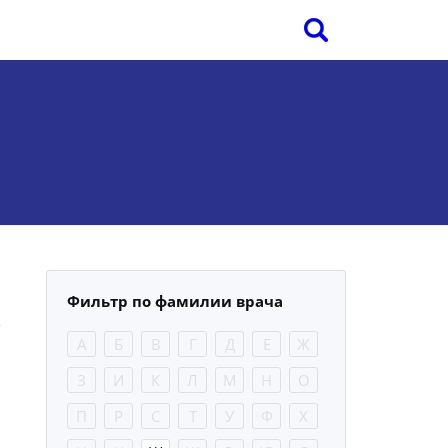
.
Фильтр по фамилии врача
А
Б
В
Г
Д
Е
Ж
З
И
К
Л
М
Н
О
П
Р
С
Т
У
Ф
Х