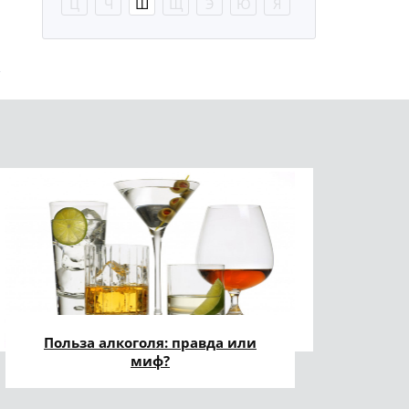
Ц
Ч
Ш
Щ
Э
Ю
Я
Польза алкоголя: правда или
миф?