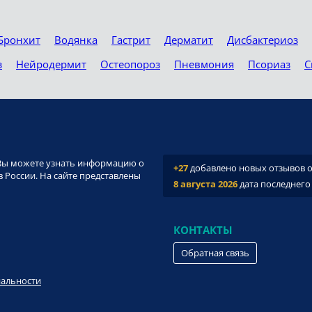
Бронхит
Водянка
Гастрит
Дерматит
Дисбактериоз
з
Нейродермит
Остеопороз
Пневмония
Псориаз
С
и. Вы можете узнать информацию о
+27
добавлено новых отзывов о 
 России. На сайте представлены
8 августа 2026
дата последнего
КОНТАКТЫ
Обратная связь
иальности