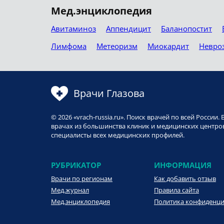
Мед.энциклопедия
Авитаминоз
Аппендицит
Баланопостит
Лимфома
Метеоризм
Миокардит
Невро
Врачи Глазова
© 2026 «vrach-russia.ru». Поиск врачей по всей Росси
врачах из большинства клиник и медицинских центров
специалисты всех медицинских профилей.
РУБРИКАТОР
ИНФОРМАЦИЯ
Врачи по регионам
Как добавить отзыв
Мед.журнал
Правила сайта
Мед.энциклопедия
Политика конфиденц