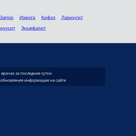
Запор
Изжога
Кифоз
Ларингит
инусит
Энцефалит
врачах за последние сутки
 обновления информации на сайте