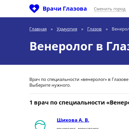
Врачи Глазова
Сменить город
Главная
»
Удмуртия
»
Глазов
»
Венеро
Венеролог в Гла
Врач по специальности «венеролог» в Глазове 
Выберите нужного.
1 врач по специальности «Венер
Шихова А. В.
венеролог, дерматолог