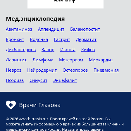
Мед.энциклопедия
Авитаминоз
Аппендицит
Баланопостит
Бронхит
Водянка
Гастрит
Дерматит
Дисбактериоз
Запор
Изжога
Кифоз
Ларингит
Лимфома
Метеоризм
Миокардит
Невроз
Нейродермит
Остеопороз
Пневмония
Псориаз
Синусит
Энцефалит
Врачи Глазова
© 2026 «vrach-russia.ru». Поиск врачей по всей России. Вы
можете узнать информацию о врачах из большинства клиник и
медицинских центров России. На сайте представлены