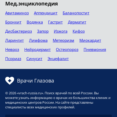
Мед.энциклопедия
Авитаминоз
Аппендицит
Баланопостит
Бронхит
Водянка
Гастрит
Дерматит
Дисбактериоз
Запор
Изжога
Кифоз
Ларингит
Лимфома
Метеоризм
Миокардит
Невроз
Нейродермит
Остеопороз
Пневмония
Псориаз
Синусит
Энцефалит
Врачи Глазова
© 2026 «vrach-russia.ru». Поиск врачей по всей России. Вы
можете узнать информацию о врачах из большинства клиник и
медицинских центров России. На сайте представлены
специалисты всех медицинских профилей.