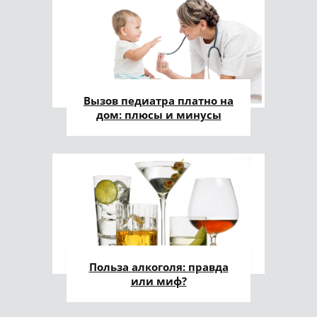
Вызов педиатра платно на
дом: плюсы и минусы
Польза алкоголя: правда
или миф?