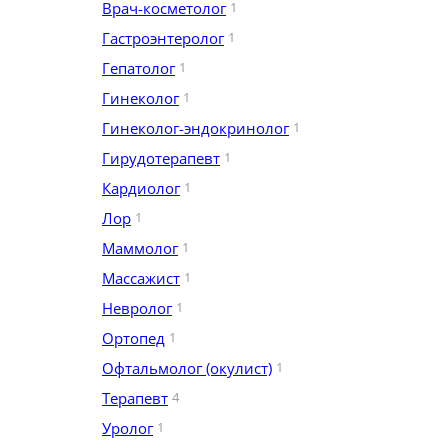
Врач-косметолог
1
Гастроэнтеролог
1
Гепатолог
1
Гинеколог
1
Гинеколог-эндокринолог
1
Гирудотерапевт
1
Кардиолог
1
Лор
1
Маммолог
1
Массажист
1
Невролог
1
Ортопед
1
Офтальмолог (окулист)
1
Терапевт
4
Уролог
1