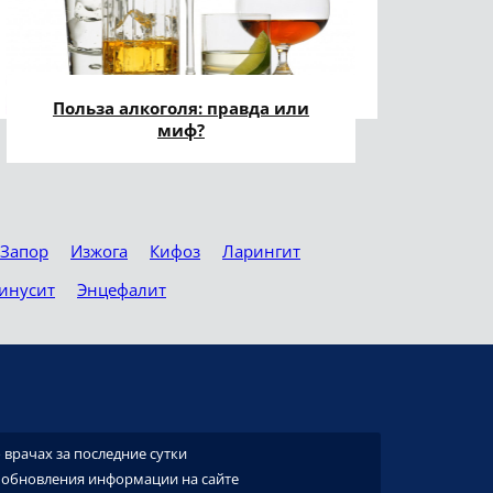
Польза алкоголя: правда или
миф?
Запор
Изжога
Кифоз
Ларингит
инусит
Энцефалит
врачах за последние сутки
 обновления информации на сайте