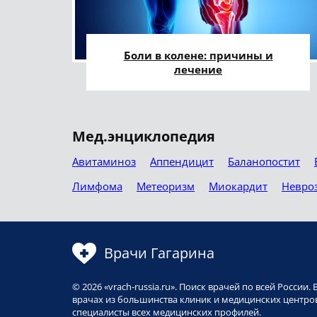
Боли в колене: причины и
лечение
Мед.энциклопедия
Авитаминоз
Аппендицит
Баланопостит
Лимфома
Метеоризм
Миокардит
Невро
Врачи Гагарина
© 2026 «vrach-russia.ru». Поиск врачей по всей Росси
врачах из большинства клиник и медицинских центров
специалисты всех медицинских профилей.