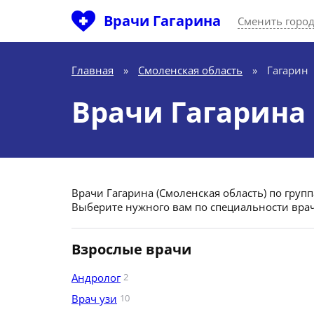
Врачи Гагарина
Сменить горо
Главная
»
Смоленская область
»
Гагарин
Врачи Гагарина
Врачи Гагарина (Смоленская область) по груп
Выберите нужного вам по специальности врач
Взрослые врачи
Андролог
2
Врач узи
10