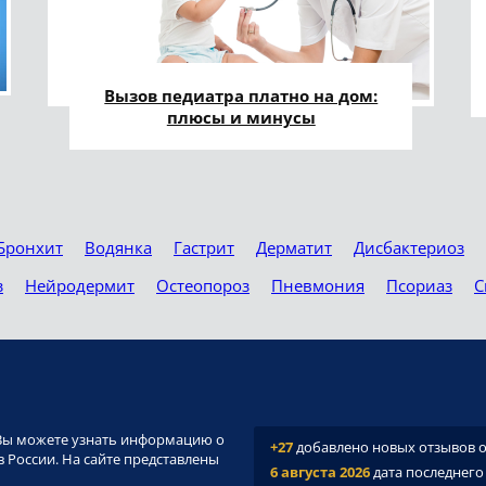
Вызов педиатра платно на дом:
плюсы и минусы
Бронхит
Водянка
Гастрит
Дерматит
Дисбактериоз
з
Нейродермит
Остеопороз
Пневмония
Псориаз
С
и. Вы можете узнать информацию о
+27
добавлено новых отзывов о 
 России. На сайте представлены
6 августа 2026
дата последнего