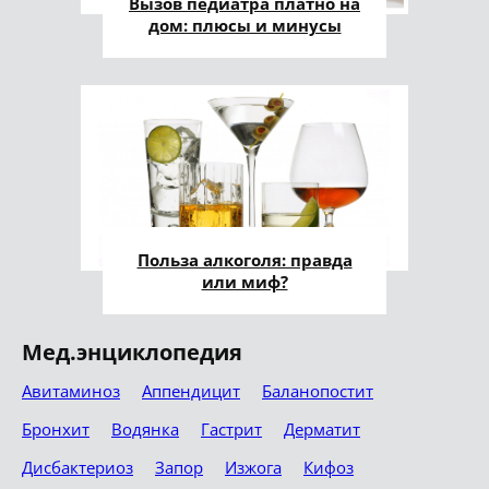
Вызов педиатра платно на
дом: плюсы и минусы
Польза алкоголя: правда
или миф?
Мед.энциклопедия
Авитаминоз
Аппендицит
Баланопостит
Бронхит
Водянка
Гастрит
Дерматит
Дисбактериоз
Запор
Изжога
Кифоз